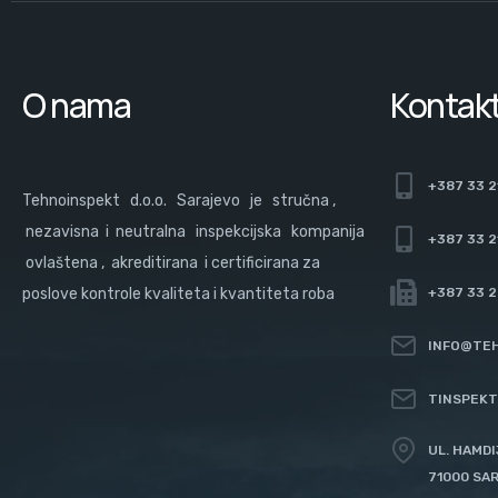
O nama
Kontak
+387 33 2
Tehnoinspekt d.o.o. Sarajevo je stručna ,
nezavisna i neutralna inspekcijska kompanija
+387 33 2
ovlaštena , akreditirana i certificirana za
poslove kontrole kvaliteta i kvantiteta roba
+387 33 
INFO@TEH
TINSPEKT
UL. HAMDI
71000 SA