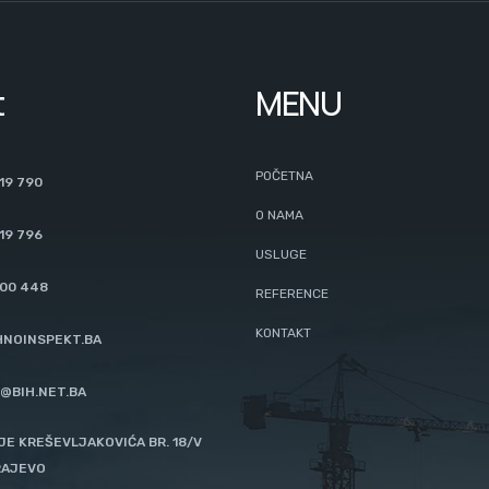
t
MENU
POČETNA
19 790
O NAMA
19 796
USLUGE
200 448
REFERENCE
KONTAKT
NOINSPEKT.BA
@BIH.NET.BA
JE KREŠEVLJAKOVIĆA BR. 18/V
RAJEVO