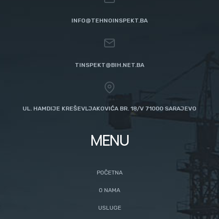
INFO@TEHNOINSPEKT.BA
TINSPEKT@BIH.NET.BA
UL. HAMDIJE KREŠEVLJAKOVIĆA BR. 18/V 71000 SARAJEVO
MENU
POČETNA
O NAMA
USLUGE