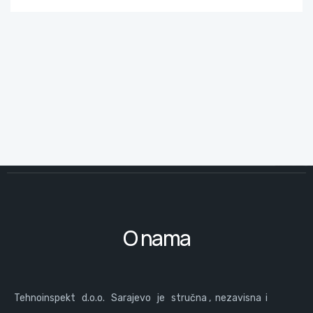
O nama
Tehnoinspekt d.o.o. Sarajevo je stručna , nezavisna i