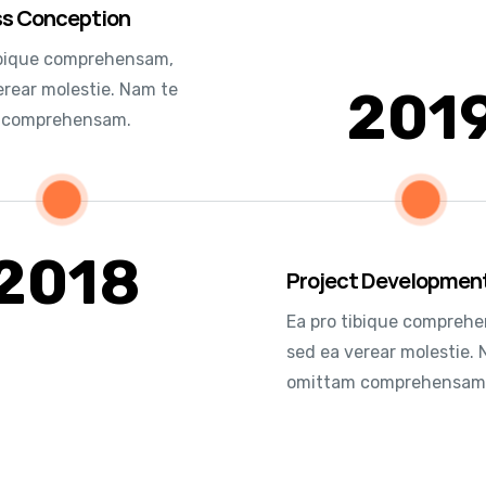
ss Conception
ibique comprehensam,
erear molestie. Nam te
201
 comprehensam.
2018
Project Developmen
Ea pro tibique compreh
sed ea verear molestie.
omittam comprehensam