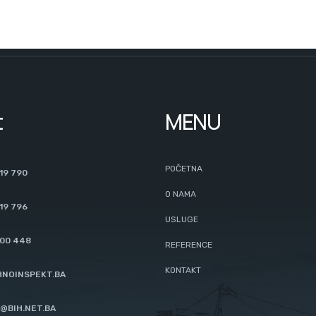
t
MENU
POČETNA
19 790
O NAMA
19 796
USLUGE
200 448
REFERENCE
KONTAKT
NOINSPEKT.BA
@BIH.NET.BA