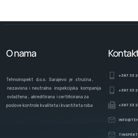
O nama
Kontak
+387 33 2
Tehnoinspekt d.o.o. Sarajevo je stručna ,
nezavisna i neutralna inspekcijska kompanija
+387 33 2
ovlaštena , akreditirana i certificirana za
poslove kontrole kvaliteta i kvantiteta roba
+387 33 
INFO@TEH
TINSPEKT