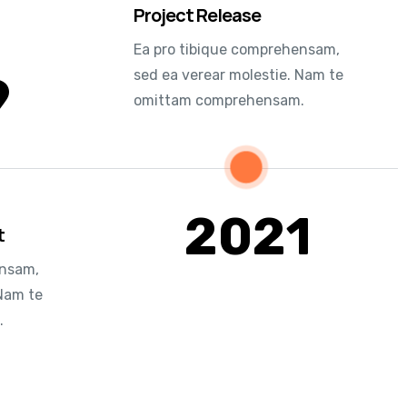
Project Release
Ea pro tibique comprehensam,
sed ea verear molestie. Nam te
9
omittam comprehensam.
2021
t
ensam,
 Nam te
.